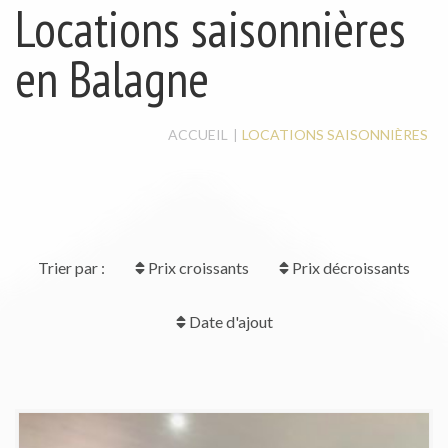
MAISON / VILLA
Locations saisonnières
LOCAL À LOUER
LOCAL COMMERCIAL
en Balagne
ACCUEIL
LOCATIONS SAISONNIÈRES
Trier par :
Prix croissants
Prix décroissants
Date d'ajout