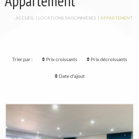
Appartement
MAISON / VILLA
LOCAL À LOUER
LOCAL COMMERCIAL
ACCUEIL
LOCATIONS SAISONNIÈRES
APPARTEMENT
Trier par :
Prix croissants
Prix décroissants
Date d'ajout