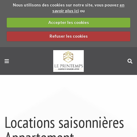
Nous utilisons des cookies sur notre site, vous pouvez
en
savoir plus ici
ou
Accepter les cookies
Refuser les cookies
BACK
BACK
BACK
BACK
STUDIO
APPARTEMENT
STUDIO
APPARTEMENT
MAISON / VILLA
PRÉSENTATION
MAISON / VILLA
APPARTEMENT
Locations saisonnières
GARAGE
TERRAIN
PARTENAIRES