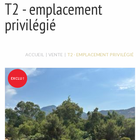
MAISON / VILLA
T2 - emplacement
LOCAL À LOUER
LOCAL COMMERCIAL
privilégié
ACCUEIL
VENTE
T2 - EMPLACEMENT PRIVILÉGIÉ
EXCLU !