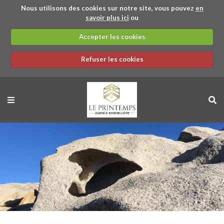
Nous utilisons des cookies sur notre site, vous pouvez
en
savoir plus ici
ou
Accepter les cookies
Refuser les cookies
BACK
BACK
BACK
BACK
STUDIO
APPARTEMENT
STUDIO
APPARTEMENT
MAISON / VILLA
PRÉSENTATION
MAISON / VILLA
APPARTEMENT
GARAGE
TERRAIN
PARTENAIRES