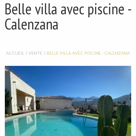
MAISON / VILLA
Belle villa avec piscine -
LOCAL À LOUER
LOCAL COMMERCIAL
Calenzana
ACCUEIL
VENTE
BELLE VILLA AVEC PISCINE - CALENZANA