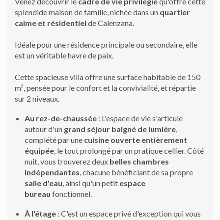
Venez découvrir le
cadre de vie privilégié
qu'offre cette
splendide maison de famille, nichée dans un
quartier
calme et résidentiel
de Calenzana.
Idéale pour une résidence principale ou secondaire, elle
est un véritable havre de paix.
Cette spacieuse villa offre une surface habitable de 150
m², pensée pour le confort et la convivialité, et répartie
sur 2 niveaux.
Au rez-de-chaussée
: L'espace de vie s'articule
autour d'un
grand séjour baigné de lumière
,
complété par une
cuisine ouverte entièrement
équipée
, le tout prolongé par un pratique cellier. Côté
nuit, vous trouverez deux
belles chambres
indépendantes
, chacune bénéficiant de sa propre
salle d'eau
, ainsi qu'un petit
espace
bureau
fonctionnel.
À l'étage
: C'est un espace privé d'exception qui vous