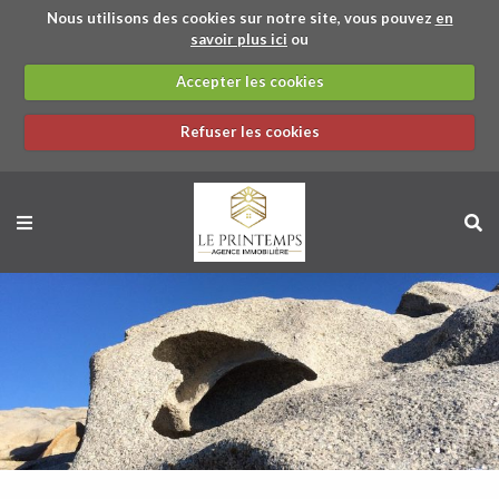
Nous utilisons des cookies sur notre site, vous pouvez
en
savoir plus ici
ou
Accepter les cookies
Refuser les cookies
BACK
BACK
BACK
BACK
STUDIO
APPARTEMENT
STUDIO
APPARTEMENT
MAISON / VILLA
PRÉSENTATION
MAISON / VILLA
APPARTEMENT
GARAGE
TERRAIN
PARTENAIRES