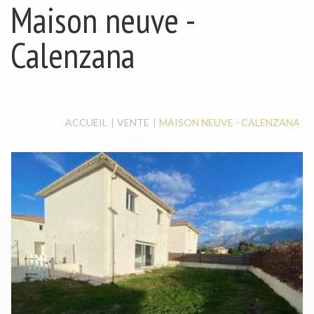
MAISON / VILLA
Maison neuve -
LOCAL À LOUER
LOCAL COMMERCIAL
Calenzana
ACCUEIL
VENTE
MAISON NEUVE - CALENZANA