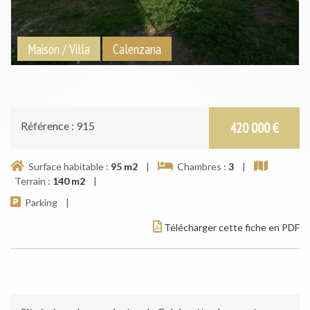
Maison / Villa
Calenzana
Référence : 915
420 000 €
Surface habitable :
95 m
2
|
Chambres :
3
|
Terrain :
140 m
2
|
Parking |
Télécharger cette fiche en PDF