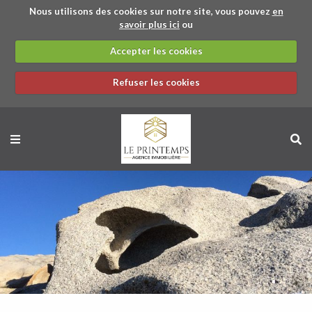
Nous utilisons des cookies sur notre site, vous pouvez
en
savoir plus ici
ou
Accepter les cookies
Refuser les cookies
BACK
BACK
BACK
BACK
STUDIO
APPARTEMENT
STUDIO
APPARTEMENT
MAISON / VILLA
PRÉSENTATION
MAISON / VILLA
APPARTEMENT
GARAGE
TERRAIN
PARTENAIRES