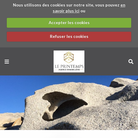
Nous utilisons des cookies sur notre site, vous pouvez
en
savoir plus ici
ou
Accepter les cookies
Refuser les cookies
BACK
BACK
BACK
BACK
STUDIO
APPARTEMENT
STUDIO
APPARTEMENT
MAISON / VILLA
PRÉSENTATION
MAISON / VILLA
APPARTEMENT
GARAGE
TERRAIN
PARTENAIRES