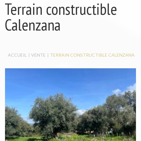
MAISON / VILLA
Terrain constructible
LOCAL À LOUER
LOCAL COMMERCIAL
Calenzana
ACCUEIL
VENTE
TERRAIN CONSTRUCTIBLE CALENZANA